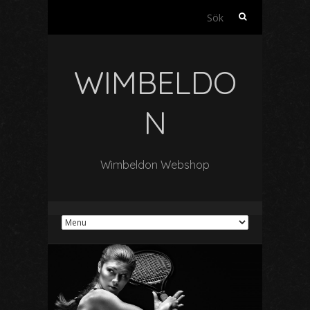
Sök
efter:
WIMBELDO
N
Wimbeldon Webshop